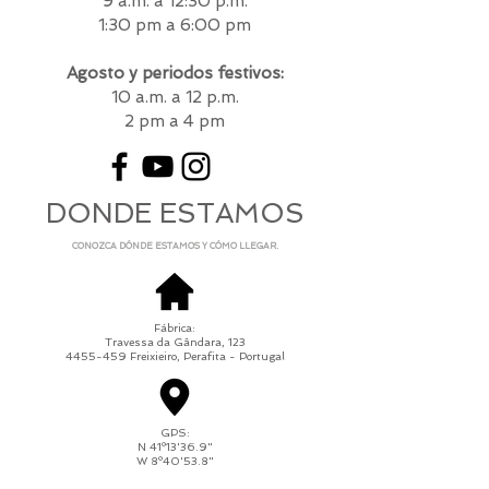
9 a.m. a 12:30 p.m.
1:30 pm a 6:00 pm
Agosto y periodos festivos:
10 a.m. a 12 p.m.
2 pm a 4 pm
DONDE ESTAMOS
CONOZCA
DÓNDE ESTAMOS Y CÓMO LLEGAR.
Fábrica:
Travessa da Gândara, 123
4455-459
Freixieiro, Perafita - Portugal
GPS:
N 41º13'36.9"
W 8º40'53.8"